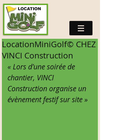
LocationMiniGolf© CHEZ
VINCI Construction
« Lors d'une soirée de 
chantier, VINCI 
Construction organise un 
évènement festif sur site » 