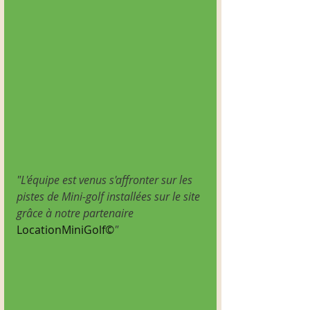
"L'équipe est venus s'affronter sur les 
pistes de Mini-golf installées sur le site 
grâce à notre partenaire 
LocationMiniGolf©
"