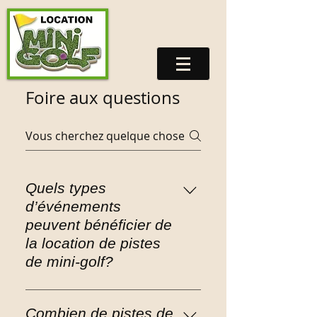
Foire aux questions
Quels types
d’événements
peuvent bénéficier de
la location de pistes
de mini-golf?
La location de pistes de
mini-golf est idéale pour
Combien de pistes de