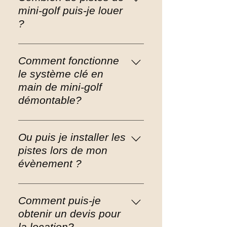
des événements familiaux,
mini-golf puis-je louer
des fêtes, des conférences,
?
des réunions d’affaires
privées, ainsi que pour des
Vous pouvez louer de 1 à 9
espaces publics.
pistes de mini-golf, en
Comment fonctionne
fonction de vos besoins.
le système clé en
main de mini-golf
démontable?
Le système est facile à
installer et à démonter. Il
Ou puis je installer les
est livré prêt à l’emploi pour
pistes lors de mon
votre événement.
évènement ?
Parfait pour utilisation à
l’intérieur comme à
Comment puis-je
l’extérieur. Nos parcours
obtenir un devis pour
miniature sont résistant à la
la location?