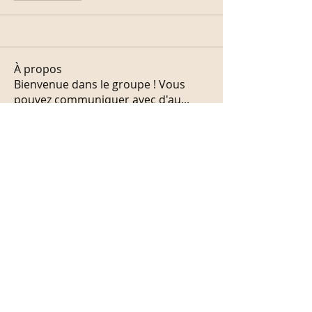
À propos
Bienvenue dans le groupe ! Vous
pouvez communiquer avec d'au
...
Lire plus
membres
Marc Duvert
S'abonner
Voir tous les membres (1)
Agence Ile de France
Agence Val de Loire
Tel :
0672386769
4 villa Carman