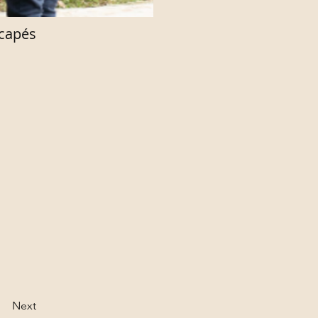
icapés
Next