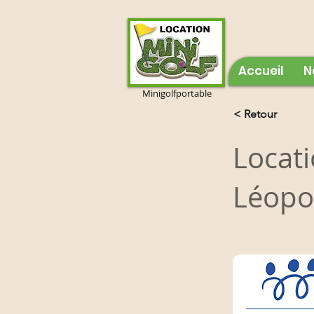
Accueil
N
Minigolfportable
< Retour
Locati
Léopol